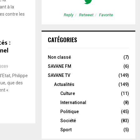
nt à la
es contre les
etweet
Favorite
Reply
Retweet
Favorite
CATÉGORIES
és :
nnel
Non classé
(7)
SAVANE FM
(6)
3089
SAVANE TV
(149)
Etat, Philippe
ique, que des
Actualités
(149)
ent «
Culture
(11)
International
(8)
Politique
(45)
Société
(83)
Sport
(5)