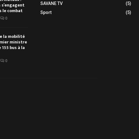
SAVANE TV
(5)
s s’engagent
s le combat
Sport
(5)
0
e la mobilité
emier ministre
 155 bus à la
0