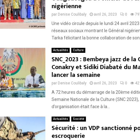
nigérienne
par
Denise Coulibaly
avril 26, 2023
0
79
Une vidéo circule depuis le lundi 24 avril 2023
réseaux sociaux montrant le Général nigér
Tarka félicitant la bonne collaboration de son.
Actualités
Culture
SNC_2023 : Bembeya jazz de la 
Conakry et Sidiki Diabaté du Ma
lancer la semaine
par
Denise Coulibaly
avril 26, 2023
0
42
A 72 heures du démarrage de la 20ème éditio
Semaine Nationale de la Culture (SNC 2023), 
d’organisation était face à la...
Actualités
Société
Sécurité : un VDP sanctionné p
escroquerie