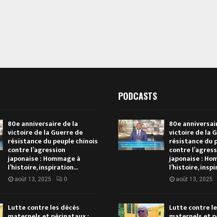
PODCASTS
80e anniversaire de la
80e anniversair
victoire de la Guerre de
victoire de la 
résistance du peuple chinois
résistance du 
contre l’agression
contre l’agres
japonaise : Hommage à
japonaise : H
l’histoire, inspiration...
l’histoire, inspi
août 13, 2025
0
août 13, 2025
Lutte contre les décès
Lutte contre l
maternels et périnataux :
maternels et p