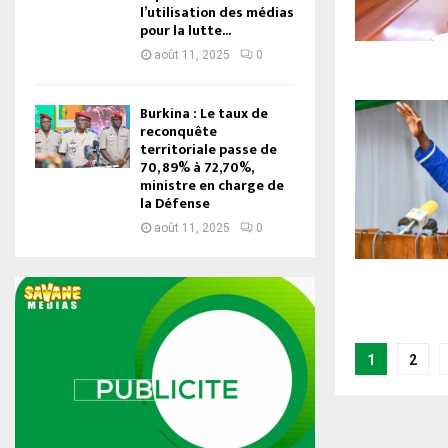
l’utilisation des médias
pour la lutte...
août 11, 2025
0
Burkina : Le taux de
reconquête
territoriale passe de
70, 89% à 72,70%,
ministre en charge de
la Défense
août 11, 2025
0
Naviga
1
2
des
articles