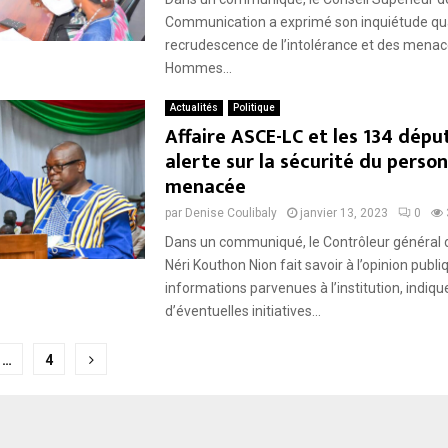
Communication a exprimé son inquiétude qua
recrudescence de l’intolérance et des menac
Reply
Retweet
Favorite
Reply
R
Hommes...
Actualités
Politique
Affaire ASCE-LC et les 134 déput
alerte sur la sécurité du perso
menacée
par
Denise Coulibaly
janvier 13, 2023
0
Dans un communiqué, le Contrôleur général d’
Néri Kouthon Nion fait savoir à l’opinion publ
informations parvenues à l’institution, indiqu
d’éventuelles initiatives...
tion
…
4