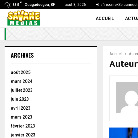
C
Ouagadougou, BF
août 8, 2026
s"inscrire/Se connect
33.5
ACCUEIL
ACTU
ARCHIVES
Accueil
Aute
Auteur
août 2025
mars 2024
juillet 2023
juin 2023
avril 2023
mars 2023
février 2023
janvier 2023