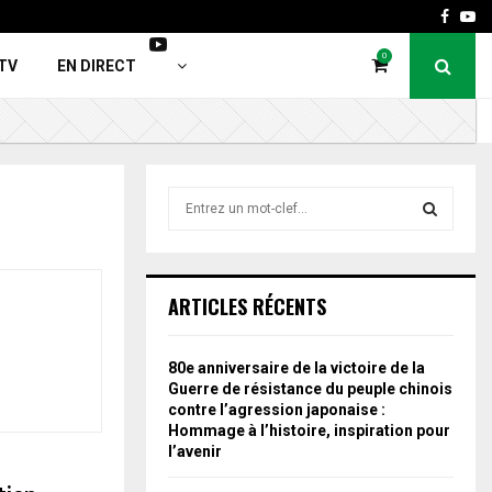
Faceb
Yo
0
TV
EN DIRECT
S
e
a
S
r
c
E
ARTICLES RÉCENTS
h
f
A
o
80e anniversaire de la victoire de la
r
R
Guerre de résistance du peuple chinois
:
contre l’agression japonaise :
C
Hommage à l’histoire, inspiration pour
l’avenir
H