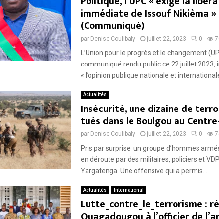
Politique, l’UPC « exige la libéra
immédiate de Issouf Nikièma »
(Communiqué)
par
Denise Coulibaly
juillet 22, 2023
0
7
L’Union pour le progrès et le changement (UP
communiqué rendu public ce 22 juillet 2023,
« l’opinion publique nationale et international
Actualités
Insécurité, une dizaine de terro
tués dans le Boulgou au Centre
par
Denise Coulibaly
juillet 22, 2023
0
7
Pris par surprise, un groupe d’hommes armés
en déroute par des militaires, policiers et VD
Yargatenga. Une offensive qui a permis...
Actualités
International
Lutte_contre_le_terrorisme : r
Ouagadougou à l’officier de l’