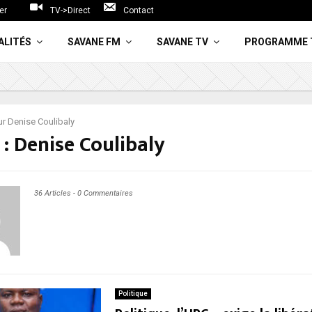
er
TV->Direct
Contact
ALITÉS
SAVANE FM
SAVANE TV
PROGRAMME 
ur
Denise Coulibaly
 :
Denise Coulibaly
36 Articles
-
0 Commentaires
Politique