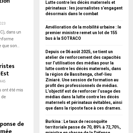
tion
Lutte contre les décès maternels et
périnataux : les journalistes s’engagent
désormais dans le combat
023
Amélioration de la mobilité urbaine : le
C), dans un
premier ministre remet un lot de 155
bus à la SOTRACO
 informe
e que son...
Depuis ce 06 août 2025, se tient un
atelier de renforcement des capacités
sur l’utilisation des médias pour la
ristes
lutte contre les décès maternels, dans
-Est
la région de Bassitenga, chef-lieu
Ziniaré. Une session de formation au
445
profit des professionnels de médias.
 ont été mis
L’objectif est de renforcer l’usage des
P de
médias dans la lutte contre les décès
maternels et périnataux évitables, ainsi
que dans la riposte face à ces drames.
éponse de
Burkina : Le taux de reconquête
territoriale passe de 70, 89% à 72,70%,
armée
ministre en charge de la Défense