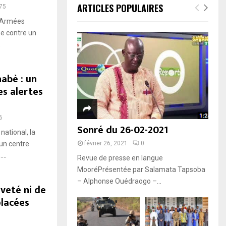
ARTICLES POPULAIRES
75
s Armées
se contre un
.
abè : un
es alertes
6
Sonré du 26-02-2021
national, la
un centre
février 26, 2021
0
...
Revue de presse en langue
MooréPrésentée par Salamata Tapsoba
– Alphonse Ouédraogo –...
iveté ni de
lacées