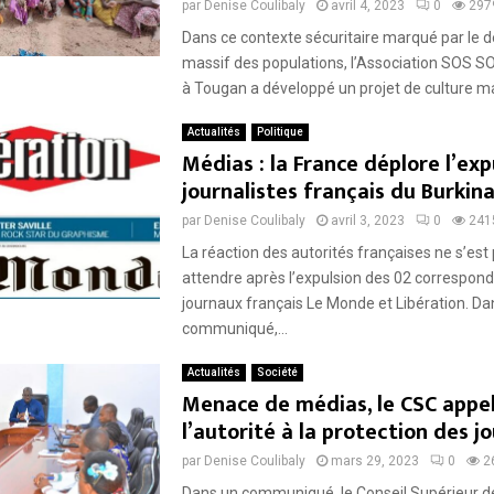
par
Denise Coulibaly
avril 4, 2023
0
297
Dans ce contexte sécuritaire marqué par le
massif des populations, l’Association SOS
à Tougan a développé un projet de culture mar
Actualités
Politique
Médias : la France déplore l’exp
journalistes français du Burkin
par
Denise Coulibaly
avril 3, 2023
0
241
La réaction des autorités françaises ne s’est 
attendre après l’expulsion des 02 correspon
journaux français Le Monde et Libération. Da
communiqué,...
Actualités
Société
Menace de médias, le CSC appel
l’autorité à la protection des j
par
Denise Coulibaly
mars 29, 2023
0
2
Dans un communiqué, le Conseil Supérieur de