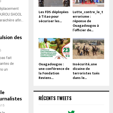
9
 déplacement
Les FDS déployées
Lutte_contre_le_t
 SOUROU SHOOL
à Titao pour
errorisme :
sécuriser les...
réponse de
aichère afin...
Ouagadougou à
l’officier de...
ulsion des
a
5
pas fait
Ouagadougou :
Insécurité, une
dantes de
une conférence de
dizaine de
ns un
la Fondation
terroristes tués
Reviens...
dans le...
le
ournalistes
RÉCENTS TWEETS
615
 la