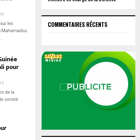
75
COMMENTAIRES RÉCENTS
 sur les
ien Mahamadou
..
Guinée
li pour
13
n de la
le comité
our