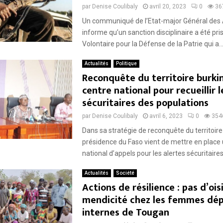
par
Denise Coulibaly
avril 20, 2023
0
36
Un communiqué de l’Etat-major Général de
informe qu’un sanction disciplinaire a été pri
Volontaire pour la Défense de la Patrie qui a..
Actualités
Politique
Reconquête du territoire burkin
centre national pour recueillir l
sécuritaires des populations
par
Denise Coulibaly
avril 6, 2023
0
354
Dans sa stratégie de reconquête du territoire 
présidence du Faso vient de mettre en place 
national d’appels pour les alertes sécuritaires.
Actualités
Société
Actions de résilience : pas d’ois
mendicité chez les femmes dép
internes de Tougan