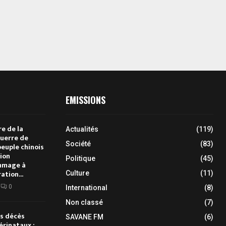
EMISSIONS
e de la
Actualités
(119)
Guerre de
Société
(83)
peuple chinois
sion
Politique
(45)
ommage à
ration...
Culture
(11)
0
International
(8)
Non classé
(7)
es décès
SAVANE FM
(6)
érinataux :