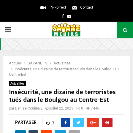
TV->Direct
Contact
Facebook
Youtube
PRIMARY
MENU
Accueil
SAVANE TV
Actualités
Insécurité, une dizaine de terroristes tués dans le Boulgou au
Centre-Est
Actualités
Insécurité, une dizaine de terroristes
tués dans le Boulgou au Centre-Est
par
Denise Coulibaly
juillet 22, 2023
0
7446
PARTAGER
7