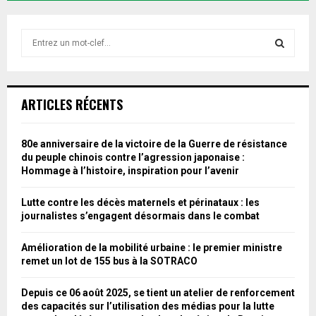
S
e
a
S
r
c
E
ARTICLES RÉCENTS
h
f
A
o
80e anniversaire de la victoire de la Guerre de résistance
r
R
du peuple chinois contre l’agression japonaise :
:
Hommage à l’histoire, inspiration pour l’avenir
C
Lutte contre les décès maternels et périnataux : les
H
journalistes s’engagent désormais dans le combat
Amélioration de la mobilité urbaine : le premier ministre
remet un lot de 155 bus à la SOTRACO
Depuis ce 06 août 2025, se tient un atelier de renforcement
des capacités sur l’utilisation des médias pour la lutte