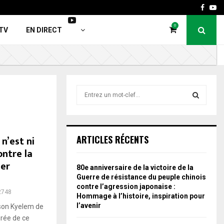
Faceb
Yo
0
TV
EN DIRECT
S
e
a
S
r
c
E
n’est ni
ARTICLES RÉCENTS
h
ontre la
f
A
ier
o
80e anniversaire de la victoire de la
r
R
Guerre de résistance du peuple chinois
:
contre l’agression japonaise :
2748
C
Hommage à l’histoire, inspiration pour
l’avenir
mson Kyelem de
H
irée de ce