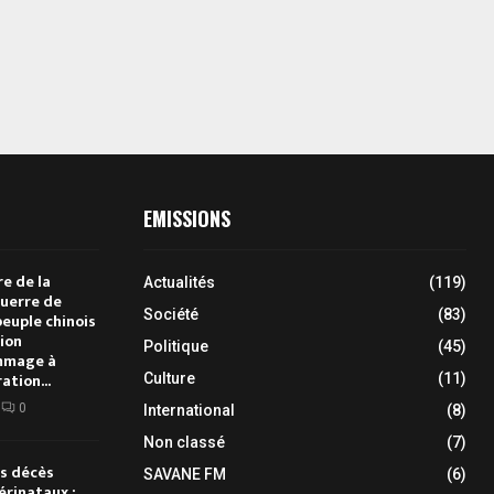
EMISSIONS
e de la
Actualités
(119)
Guerre de
Société
(83)
peuple chinois
sion
Politique
(45)
ommage à
ration...
Culture
(11)
0
International
(8)
Non classé
(7)
es décès
SAVANE FM
(6)
érinataux :