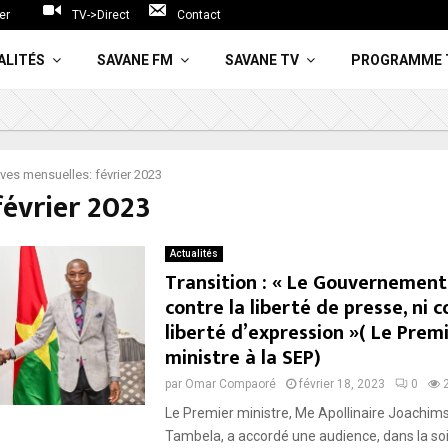
er
TV->Direct
Contact
ALITÉS
SAVANE FM
SAVANE TV
PROGRAMME 
ves mensuelles: février 2023
février 2023
Actualités
Transition : « Le Gouvernement 
contre la liberté de presse, ni c
liberté d’expression »( Le Prem
ministre à la SEP)
par
Omar Compaoré
février 18, 2023
0
Le Premier ministre, Me Apollinaire Joachi
Tambela, a accordé une audience, dans la so