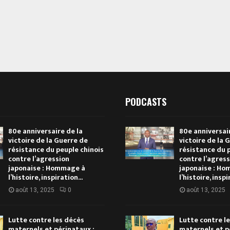
PODCASTS
80e anniversaire de la
80e anniversair
victoire de la Guerre de
victoire de la 
résistance du peuple chinois
résistance du 
contre l’agression
contre l’agres
japonaise : Hommage à
japonaise : H
l’histoire, inspiration...
l’histoire, inspi
août 13, 2025
0
août 13, 2025
Lutte contre les décès
Lutte contre l
maternels et périnataux :
maternels et p