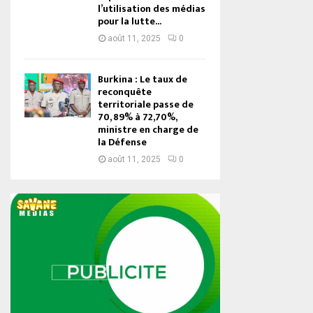
l’utilisation des médias
pour la lutte...
août 11, 2025
0
Burkina : Le taux de
reconquête
territoriale passe de
70, 89% à 72,70%,
ministre en charge de
la Défense
août 11, 2025
0