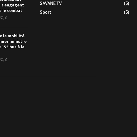
SAVANE TV
(5)
s s’engagent
s le combat
Sport
(5)
0
e la mobilité
emier ministre
 155 bus à la
0