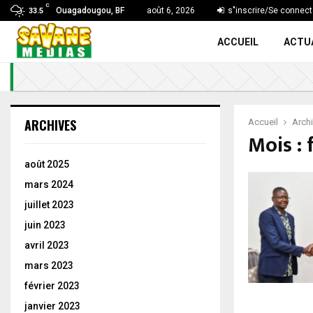
C
Ouagadougou, BF
août 6, 2026
s"inscrire/Se connect
33.5
ACCUEIL
ACTU
ARCHIVES
Accueil
Archi
Mois : 
août 2025
mars 2024
juillet 2023
juin 2023
avril 2023
mars 2023
février 2023
janvier 2023