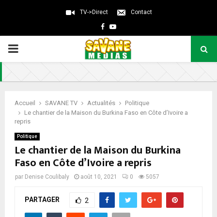
TV->Direct
Contact
Facebook
Youtube
PRIMARY
MENU
Accueil
SAVANE TV
Actualités
Politique
Le chantier de la Maison du Burkina Faso en Côte d’Ivoire a
repris
Politique
Le chantier de la Maison du Burkina
Faso en Côte d’Ivoire a repris
par
Denise Coulibaly
août 10, 2021
0
5057
PARTAGER
2