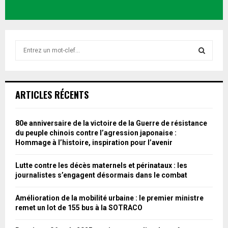
S
e
a
S
r
c
E
ARTICLES RÉCENTS
h
f
A
o
80e anniversaire de la victoire de la Guerre de résistance
r
R
du peuple chinois contre l’agression japonaise :
:
Hommage à l’histoire, inspiration pour l’avenir
C
Lutte contre les décès maternels et périnataux : les
H
journalistes s’engagent désormais dans le combat
Amélioration de la mobilité urbaine : le premier ministre
remet un lot de 155 bus à la SOTRACO