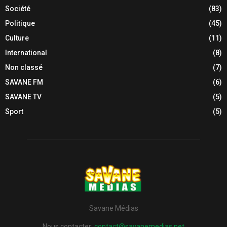
Société
(83)
Politique
(45)
Culture
(11)
International
(8)
Non classé
(7)
SAVANE FM
(6)
SAVANE TV
(5)
Sport
(5)
Savane Médias
Nous contacter:
contact@savanemedias.net