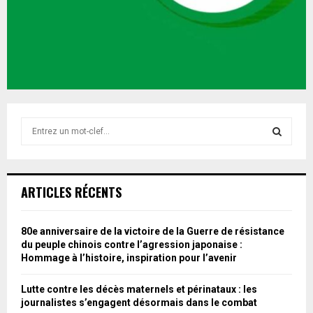
S
e
a
S
r
c
E
ARTICLES RÉCENTS
h
f
A
o
80e anniversaire de la victoire de la Guerre de résistance
r
R
du peuple chinois contre l’agression japonaise :
:
Hommage à l’histoire, inspiration pour l’avenir
C
Lutte contre les décès maternels et périnataux : les
H
journalistes s’engagent désormais dans le combat