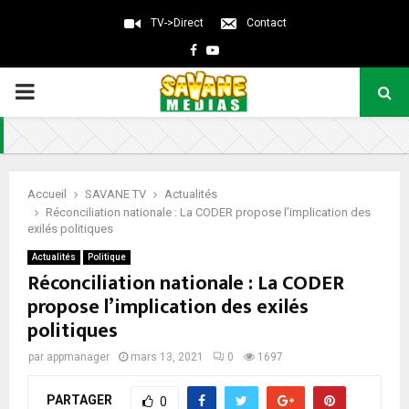
TV->Direct
Contact
Facebook
Youtube
PRIMARY
MENU
Accueil
SAVANE TV
Actualités
Réconciliation nationale : La CODER propose l’implication des
exilés politiques
Actualités
Politique
Réconciliation nationale : La CODER
propose l’implication des exilés
politiques
par
appmanager
mars 13, 2021
0
1697
PARTAGER
0