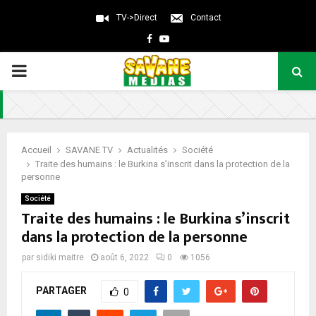
TV->Direct
Contact
Facebook
Youtube
PRIMARY
MENU
Accueil
SAVANE TV
Actualités
Société
Traite des humains : le Burkina s’inscrit dans la protection de la
personne
Société
Traite des humains : le Burkina s’inscrit
dans la protection de la personne
par
sidiki maitre
août 6, 2022
0
1056
PARTAGER
0