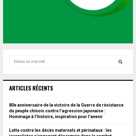
S
e
a
S
r
c
E
ARTICLES RÉCENTS
h
f
A
o
80e anniversaire de la victoire de la Guerre de résistance
r
R
du peuple chinois contre l’agression japonaise :
:
Hommage à l’histoire, inspiration pour l’avenir
C
Lutte contre les décès maternels et périnataux : les
H