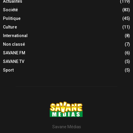
Actualités
(119)
Société
(83)
Politique
(45)
Culture
(11)
International
(8)
Non classé
(7)
SAVANE FM
(6)
SAVANE TV
(5)
Sport
(5)
Savane Médias