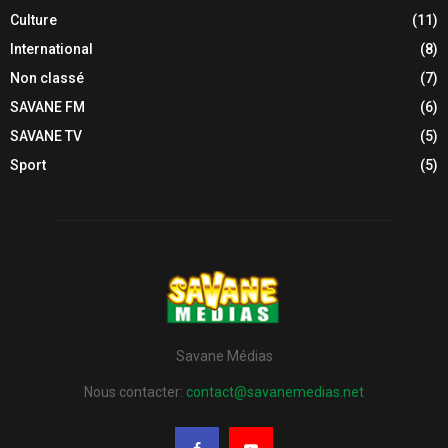
Culture
(11)
International
(8)
Non classé
(7)
SAVANE FM
(6)
SAVANE TV
(5)
Sport
(5)
Savane Médias
Nous contacter:
contact@savanemedias.net