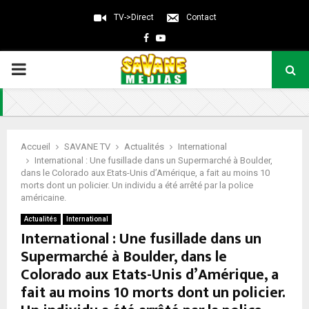
TV->Direct
Contact
Facebook
Youtube
PRIMARY
MENU
Accueil
SAVANE TV
Actualités
International
International : Une fusillade dans un Supermarché à Boulder,
dans le Colorado aux Etats-Unis d’Amérique, a fait au moins 10
morts dont un policier. Un individu a été arrêté par la police
américaine.
Actualités
International
International : Une fusillade dans un
Supermarché à Boulder, dans le
Colorado aux Etats-Unis d’Amérique, a
fait au moins 10 morts dont un policier.