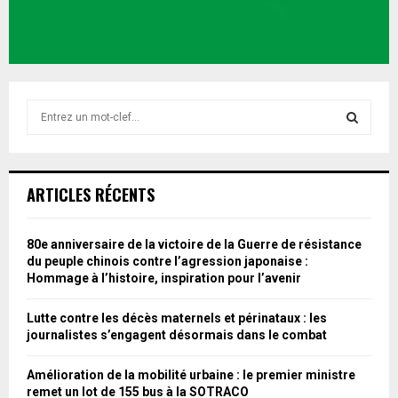
S
e
a
S
r
c
E
ARTICLES RÉCENTS
h
f
A
o
80e anniversaire de la victoire de la Guerre de résistance
r
R
du peuple chinois contre l’agression japonaise :
:
Hommage à l’histoire, inspiration pour l’avenir
C
Lutte contre les décès maternels et périnataux : les
H
journalistes s’engagent désormais dans le combat
Amélioration de la mobilité urbaine : le premier ministre
remet un lot de 155 bus à la SOTRACO