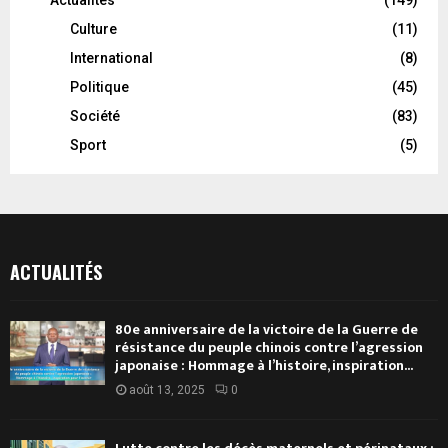
Actualités
(149)
Culture
(11)
International
(8)
Politique
(45)
Société
(83)
Sport
(5)
ACTUALITÉS
80e anniversaire de la victoire de la Guerre de
résistance du peuple chinois contre l’agression
japonaise : Hommage à l’histoire, inspiration...
août 13, 2025
0