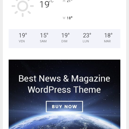
C
°
19
21
°
°
18
19
°
15
°
19
°
23
°
18
°
VEN
SAM
DIM
LUN
MAR