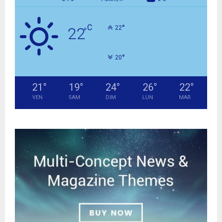
C
°
22
22
°
°
20
21
°
19
°
24
°
26
°
22
°
VEN
SAM
DIM
LUN
MAR