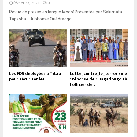
février 26, 2021
0
Revue de presse en langue MooréPrésentée par Salamata
Tapsoba – Alphonse Ouédraogo –...
Les FDS déployées à Titao
Lutte_contre_le_terrorisme
pour sécuriser les...
: réponse de Ouagadougou à
l’officier de...