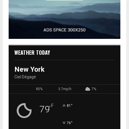
WEATHER TODAY
New York
Ciel Dégagé
85%
3.7mp/h
7%
F
°
79
81
°
°
76