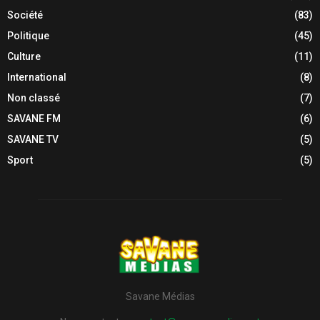
Société
(83)
Politique
(45)
Culture
(11)
International
(8)
Non classé
(7)
SAVANE FM
(6)
SAVANE TV
(5)
Sport
(5)
Savane Médias