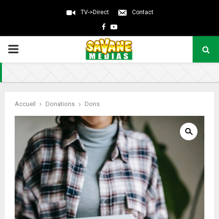
TV->Direct
Contact
Facebook
Youtube
PRIMARY
MENU
Accueil
Donations
Dons